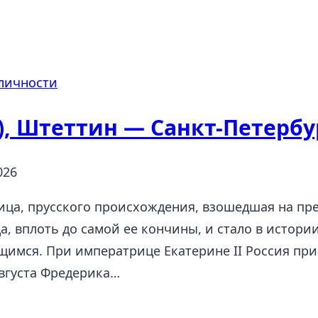
личности
6), Штеттин — Санкт-Петербу
026
ица, прусского происхождения, взошедшая на пре
а, вплоть до самой ее кончины, и стало в истори
имся. При императрице Екатерине II Россия при
вгуста Фредерика…