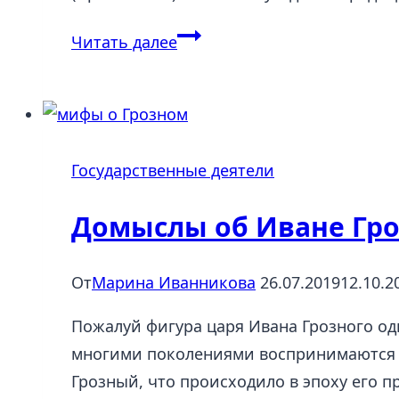
Столыпин
Читать далее
Петр
Аркадьевич
(1862-
1911),
Государственные деятели
Дрезден
—
Домыслы об Иване Гр
Киев
От
Марина Иванникова
26.07.2019
12.10.2
Пожалуй фигура царя Ивана Грозного од
многими поколениями воспринимаются ка
Грозный, что происходило в эпоху его п