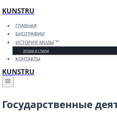
KUNSTRU
Перейти
к
ГЛАВНАЯ
содержимому
БИОГРАФИИ
ИСТОРИЯ МОДЫ
ЭПОХИ И СТИЛИ
КОНТАКТЫ
KUNSTRU
Государственные дея