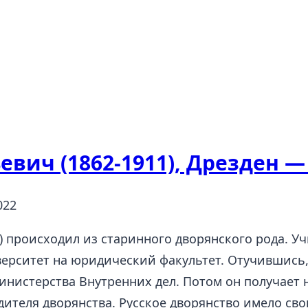
вич (1862-1911), Дрезден —
022
) происходил из старинного дворянского рода. У
верситет на юридический факультет. Отучившись,
инистерства Внутренних дел. Потом он получает
дителя дворянства. Русское дворянство имело св