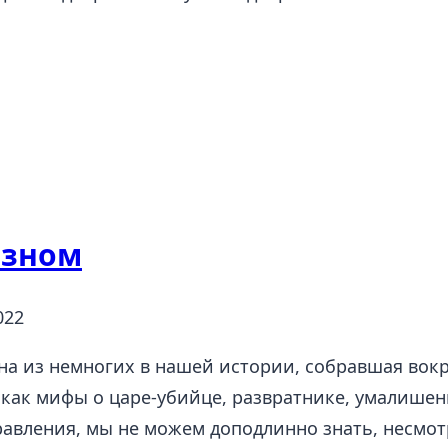
озном
022
на из немногих в нашей истории, собравшая вок
к мифы о царе-убийце, развратнике, умалишенном
равления, мы не можем доподлинно знать, несмот