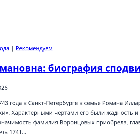
ода
|
Рекомендуем
мановна: биография сподв
026
743 года в Санкт-Петербурге в семье Романа Илл
хи». Характерными чертами его были жадность и в
значимость фамилия Воронцовых приобрела, глав
очь 1741…