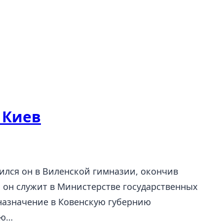
 Киев
чился он в Виленской гимназии, окончив
 он служит в Министерстве государственных
 назначение в Ковенскую губернию
ою…