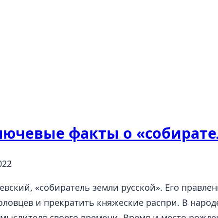
ючевые факты о «собирате
022
вский, «собиратель земли русской». Его правле
половцев и прекратить княжеские распри. В нар
мыслителя своего времени. Время и место рожде