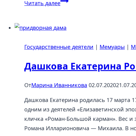
Потемкин
Читать далее
Григорий
Александрович
(1739-
1791),
Государственные деятели
|
Мемуары
|
М
Чижово
—
Дашкова Екатерина Ро
Рэдений-
Векь
От
Марина Иванникова
02.07.2020
21.07.2
Дашкова Екатерина родилась 17 марта 1
одним из деятелей «Елизаветинской эпо
кличка «Роман-Большой карман». Вес и 
Романа Илларионовича — Михаила. В н