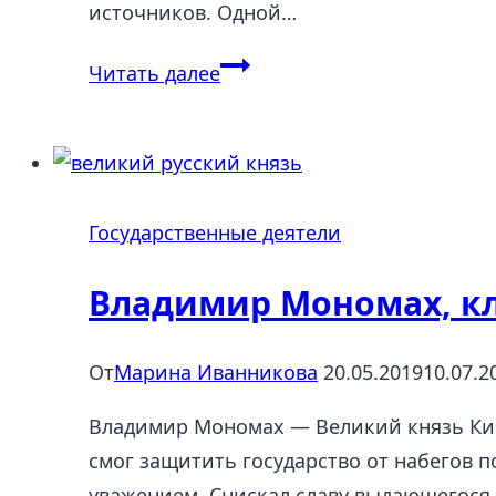
источников. Одной…
Домыслы
Читать далее
об
Иване
Грозном
Государственные деятели
Владимир Мономах, кл
От
Марина Иванникова
20.05.2019
10.07.2
Владимир Мономах — Великий князь Кие
смог защитить государство от набегов 
уважением. Снискал славу выдающегося 