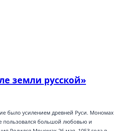
ле земли русской»
ние было усилением древней Руси. Мономах
оде пользовался большой любовью и
ния Родился Мономах 26 мая 1053 года в