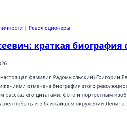
личности
|
Революционеры
сеевич: краткая биография
026
 (настоящая фамилия Радомысльский) Григории Ев
ижениями отмечена биография этого революцион
им рассказ его цитатами, фото и портретным изо
н успел побыть и в ближайшем окружении Ленина