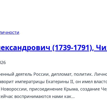
личности
ександрович (1739-1791), Ч
026
нный деятель России, дипломат, политик. Личнос
ворит императрицы Екатерины II, он имел власт
 Новороссии, присоединение Крыма, создание Ч
 сейчас воспринимаются нами как…