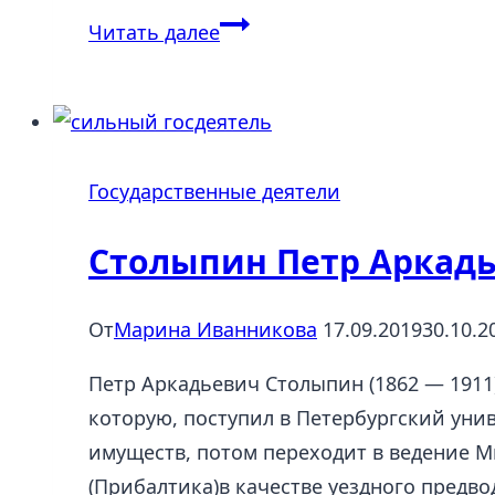
Дашкова
Читать далее
Екатерина
Романовна:
биография
сподвижницы
Государственные деятели
Екатерины
II
Столыпин Петр Аркадье
От
Марина Иванникова
17.09.2019
30.10.2
Петр Аркадьевич Столыпин (1862 — 1911
которую, поступил в Петербургский уни
имуществ, потом переходит в ведение М
(Прибалтика)в качестве уездного предво