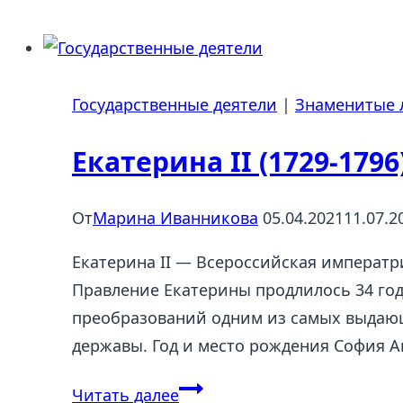
Евсеевич:
краткая
биография
Государственные деятели
|
Знаменитые 
старого
большевика
Екатерина II (1729-179
От
Марина Иванникова
05.04.2021
11.07.2
Екатерина II — Всероссийская императр
Правление Екатерины продлилось 34 год
преобразований одним из самых выдающ
державы. Год и место рождения София А
Екатерина
Читать далее