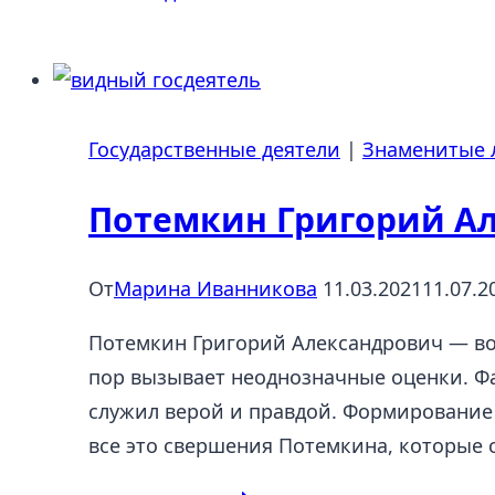
II
(1729-
1796),
Штеттин
Государственные деятели
|
Знаменитые 
—
Санкт-
Потемкин Григорий Ал
Петербург
От
Марина Иванникова
11.03.2021
11.07.2
Потемкин Григорий Александрович — вое
пор вызывает неоднозначные оценки. Фа
служил верой и правдой. Формирование
все это свершения Потемкина, которые