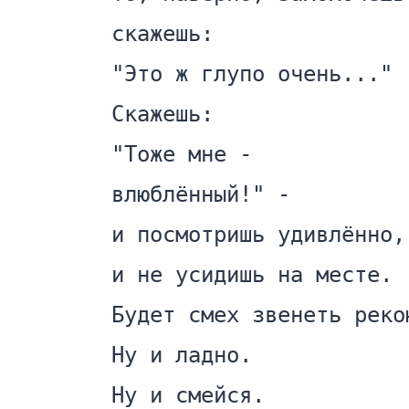
скажешь:

"Это ж глупо очень..."

Скажешь:

"Тоже мне -

влюблённый!" -

и посмотришь удивлённо,

и не усидишь на месте.

Будет смех звенеть рекою
Ну и ладно.

Ну и смейся.
