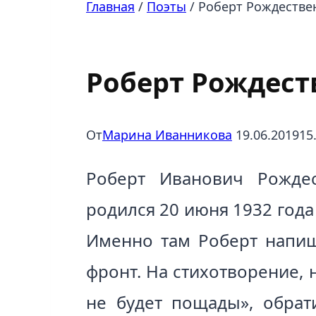
Главная
/
Поэты
/
Роберт Рождествен
Поэты
Роберт Рождеств
От
Марина Иванникова
19.06.2019
15
Роберт Иванович Рождес
родился 20 июня 1932 года
Именно там Роберт напиш
фронт. На стихотворение,
не будет пощады», обрат