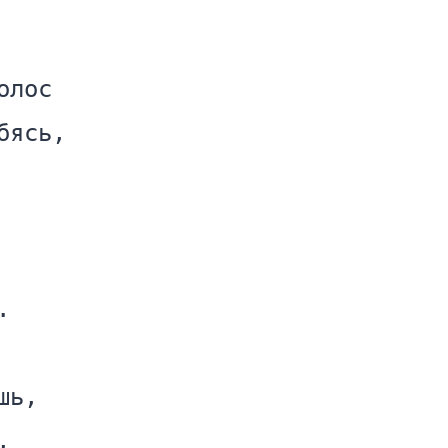
лос

ясь,



ь,


