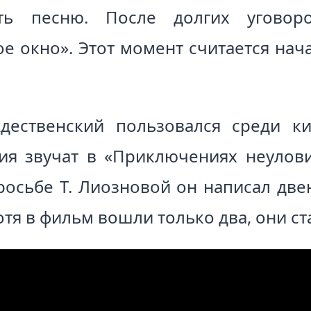
ать песню. После долгих уговор
е окно». Этот момент считается нач
ественский пользовался среди ки
ния звучат в «Приключениях неулов
просьбе Т. Лиозновой он написал две
отя в фильм вошли только два, они ст