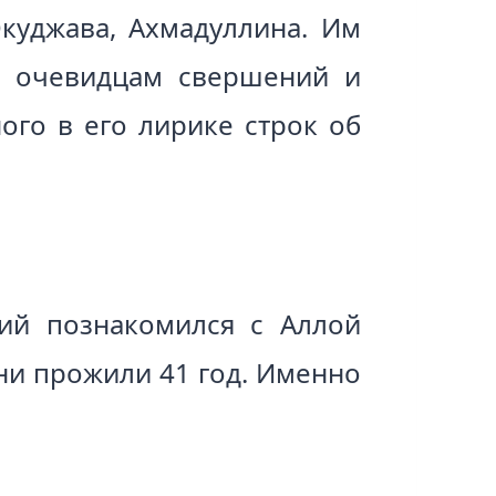
Окуджава, Ахмадуллина. Им
ак очевидцам свершений и
ого в его лирике строк об
кий познакомился с Аллой
они прожили 41 год. Именно