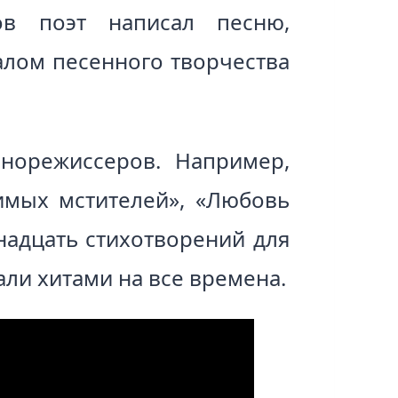
ов поэт написал песню,
алом песенного творчества
норежиссеров. Например,
имых мстителей», «Любовь
надцать стихотворений для
али хитами на все времена.