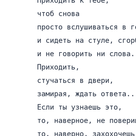
Приходить к тебе,

чтоб снова

просто вслушиваться в го
и сидеть на стуле, сгорб
и не говорить ни слова.

Приходить,

стучаться в двери,

замирая, ждать ответа...
Если ты узнаешь это,

то, наверное, не повериш
то, наверно, захохочешь,