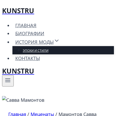
KUNSTRU
Перейти
к
ГЛАВНАЯ
содержимому
БИОГРАФИИ
ИСТОРИЯ МОДЫ
ЭПОХИ И СТИЛИ
КОНТАКТЫ
KUNSTRU
Главная
/
Меценаты
/
Мамонтов Савва