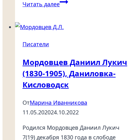
Бунин
Читать далее
Иван
Алексеевич:
краткая
биография
Писатели
—
самое
Мордовцев Даниил Лукич
важное
(1830-1905), Даниловка-
о
Кисловодск
творчестве
и
От
Марина Иванникова
личной
11.05.2020
24.10.2022
жизни
Родился Мордовцев Даниил Лукич
писателя
7(19) декабря 1830 года в слободе