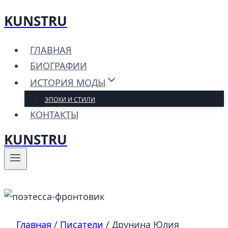
KUNSTRU
Перейти
к
ГЛАВНАЯ
содержимому
БИОГРАФИИ
ИСТОРИЯ МОДЫ
ЭПОХИ И СТИЛИ
КОНТАКТЫ
KUNSTRU
Главная
/
Писатели
/
Друнина Юлия