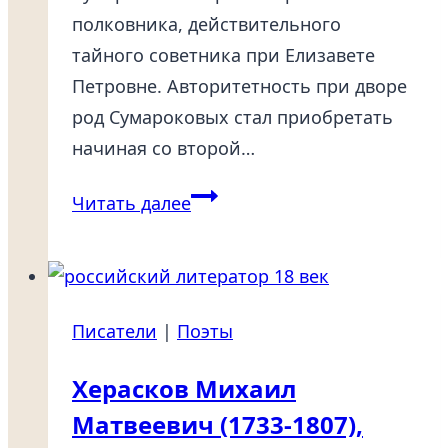
полковника, действительного
тайного советника при Елизавете
Петровне. Авторитетность при дворе
род Сумароковых стал приобретать
начиная со второй…
Сумароков
Читать далее
Александр
Петрович
(1717-
1777),
Писатели
|
Поэты
Лаппеэнранта
—
Херасков Михаил
Москва
Матвеевич (1733-1807),