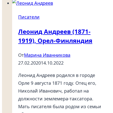
(1830-
1905),
Писатели
Даниловка-
Кисловодск
Леонид Андреев (1871-
1919), Орел-Финляндия
От
Марина Иванникова
27.02.2020
14.10.2022
Леонид Андреев родился в городе
Орле 9 августа 1871 году. Отец его,
Николай Иванович, работал на
должности землемера-таксатора.
Мать писателя была родом из семьи