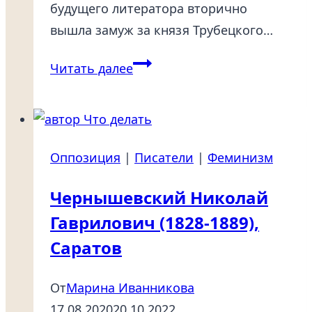
будущего литератора вторично
вышла замуж за князя Трубецкого…
Херасков
Читать далее
Михаил
Матвеевич
(1733-
1807),
Оппозиция
|
Писатели
|
Феминизм
Переяславль-
Москва
Чернышевский Николай
Гаврилович (1828-1889),
Саратов
От
Марина Иванникова
17.08.2020
20.10.2022