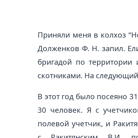
Приняли меня в колхоз “Н
Долженков Ф. Н. запил. Е
бригадой по территории 
скотниками. На следующий
В этот год было посеяно 3
30 человек. Я с учетчик
полевой учетчик, и Ракит
с Ракитянским В.И. 