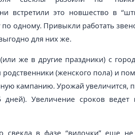
ни встретили это новшество в “шт
у по одному. Привыкли работать звен
 выгодно для них же.
 (или же в другие праздники) с горо
 родственники (женского пола) и пом
ную кампанию. Урожай увеличится, 
5 дней). Увеличение сроков ведет
о свекла в фазе “вилочки” еще не