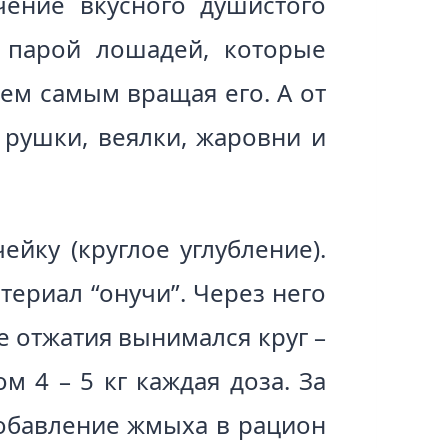
чение вкусного душистого
е парой лошадей, которые
тем самым вращая его. А от
 рушки, веялки, жаровни и
йку (круглое углубление).
ериал “онучи”. Через него
е отжатия вынимался круг –
м 4 – 5 кг каждая доза. За
Добавление жмыха в рацион