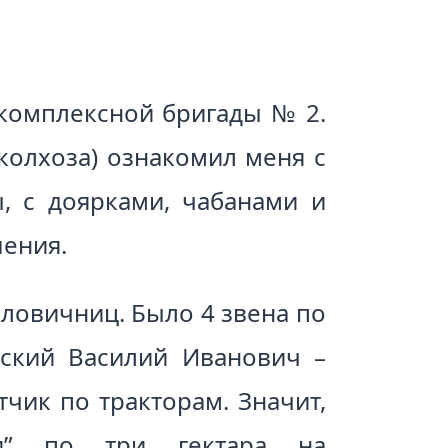
 комплексной бригады № 2.
колхоза) ознакомил меня с
, с доярками, чабанами и
шения.
кловичниц. Было 4 звена по
нский Василий Иванович –
чик по тракторам. Значит,
и” по три гектара на