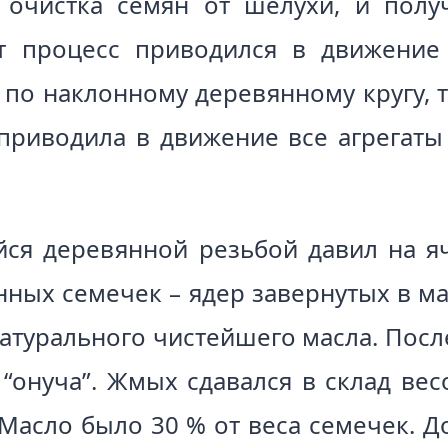
 очистка семян от шелухи, и полу
от процесс приводился в движени
 по наклонному деревянному кругу, 
приводила в движение все агрегаты
я деревянной резьбой давил на яче
ных семечек – ядер завернутых в мат
натурального чистейшего масла. Посл
онуча”. Жмых сдавался в склад весо
. Масло было 30 % от веса семечек. 