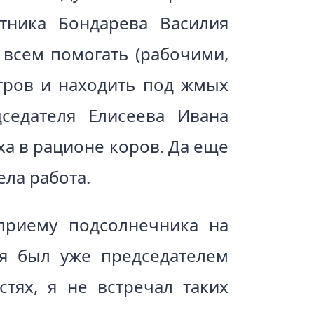
тника Бондарева Василия
 всем помогать (рабочими,
тров и находить под жмых
дседателя Елисеева Ивана
а в рационе коров. Да еще
ла работа.
 приему подсолнечника на
а я был уже председателем
стях, я не встречал таких