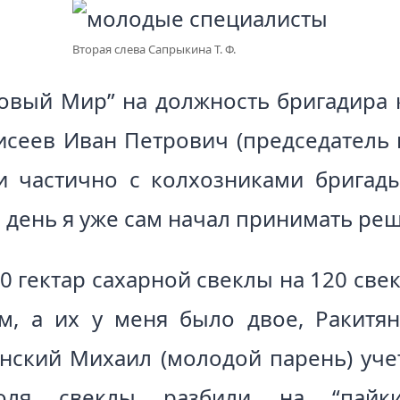
Вторая слева Сапрыкина Т. Ф.
овый Мир” на должность бригадира
лисеев Иван Петрович (председатель 
и частично с колхозниками бригады
 день я уже сам начал принимать ре
10 гектар сахарной свеклы на 120 све
ом, а их у меня было двое, Ракитя
янский Михаил (молодой парень) учет
поля свеклы разбили на “пайк