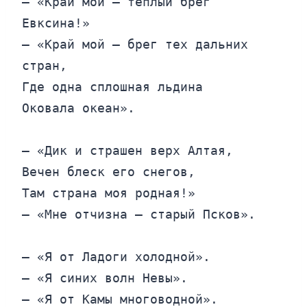
— «Край мой — теплый брег 
Евксина!»

— «Край мой — брег тех дальних 
стран,

Где одна сплошная льдина

Оковала океан».

— «Дик и страшен верх Алтая,

Вечен блеск его снегов,

Там страна моя родная!»

— «Мне отчизна — старый Псков».

— «Я от Ладоги холодной».

— «Я синих волн Невы».

— «Я от Камы многоводной».
