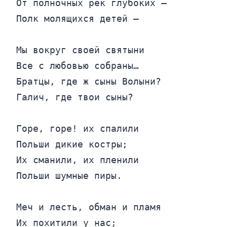
От полночных рек глубоких —

Полк молящихся детей —

Мы вокруг своей святыни

Все с любовью собраны…

Братцы, где ж сыны Волыни?

Галич, где твои сыны?

Горе, горе! их спалили

Польши дикие костры;

Их сманили, их пленили

Польши шумные пиры.

Меч и лесть, обман и пламя

Их похитили у нас;
