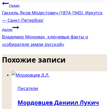
Навигация
Назад
Гаккель Яков Модестович (1874-1945), Иркутск
по
— Санкт-Петербург
записям
Далее
Владимир Мономах, ключевые факты о
«собирателе земли русской»
Похожие записи
Писатели
Мордовцев Даниил Лукич