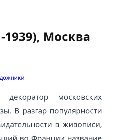
-1939), Москва
удожники
 декоратор московских
зы. В разгар популярности
зидательности в живописи,
ивший во Франции название