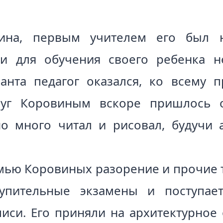
ина, первым учителем его был н
и для обучения своего ребенка н
анта педагог оказался, ко всему 
луг Коровиным вскоре пришлось о
но много читал и рисовал, будучи
мью Коровиных разорение и прочие тр
тупительные экзамены и поступае
писи. Его приняли на архитектурное 