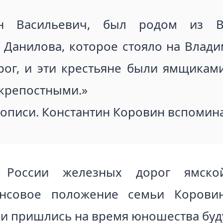
н Васильевич, был родом из Вл
 Данилова, которое стояло на Влади
ог, и эти крестьяне были ямщиками
 крепостными.»
описи. Константин Коровин вспомина
 России железных дорог ямско
ансовое положение семьи Коровин
и пришлись на время юношества буд