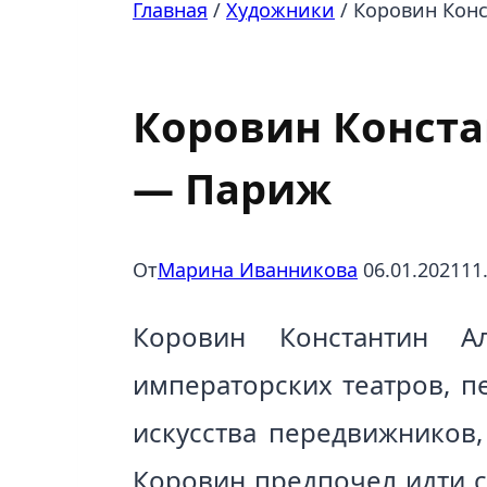
Главная
/
Художники
/
Коровин Конс
Знаменитые личности
|
Художники
Коровин Констан
— Париж
От
Марина Иванникова
06.01.2021
11
Коровин Константин А
императорских театров, п
искусства передвижников,
Коровин предпочел идти с