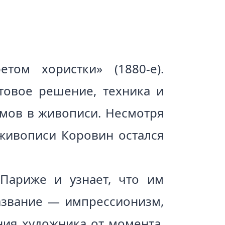
ом хористки» (1880-е).
товое решение, техника и
емов в живописи. Несмотря
 живописи Коровин остался
 Париже и узнает, что им
азвание — импрессионизм,
ния художника от момента.