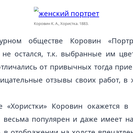
Коровин К. А., Хористка. 1883.
урном обществе Коровин «Портрет
не остался, т.к. выбранные им цве
тличались от привычных тогда при
рицательные отзывы своих работ, в
е «Хористки» Коровин окажется в
ь весьма популярен и даже имеет н
ь в отображении на холсте впечатле