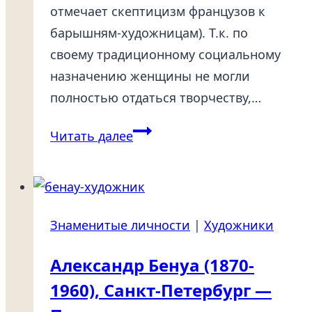
отмечает скептицизм французов к
барышням-художницам). Т.к. по
своему традиционному социальному
назначению женщины не могли
полностью отдаться творчеству,…
Русские
Читать далее
женщины-
художницы
19-
20
Знаменитые личности
|
Художники
в.
Часть
Александр Бенуа (1870-
2
1960), Санкт-Петербург —