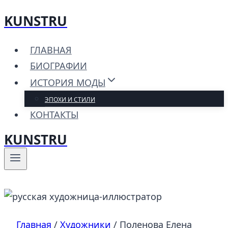
KUNSTRU
Перейти
к
ГЛАВНАЯ
содержимому
БИОГРАФИИ
ИСТОРИЯ МОДЫ
ЭПОХИ И СТИЛИ
КОНТАКТЫ
KUNSTRU
Главная
/
Художники
/
Поленова Елена