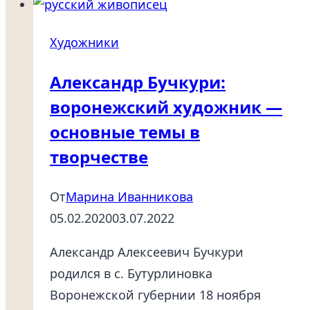
(1841-
1910),
Художники
Москва
—
Александр Бучкури:
Санкт-
воронежский художник —
Петербург
основные темы в
творчестве
От
Марина Иванникова
05.02.2020
03.07.2022
Александр Алексеевич Бучкури
родился в c. Бутурлиновка
Воронежской губернии 18 ноября