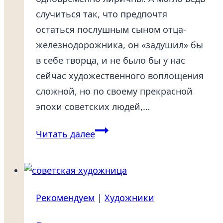
случиться так, что предпочтя
остаться послушным сыном отца-
железнодорожника, он «задушил» бы
в себе творца, и не было бы у нас
сейчас художественного воплощения
сложной, но по своему прекрасной
эпохи советских людей,…
Александр
Читать далее
Дейнека:
жизнь
и
творчество
Рекомендуем
|
Художники
художника
из