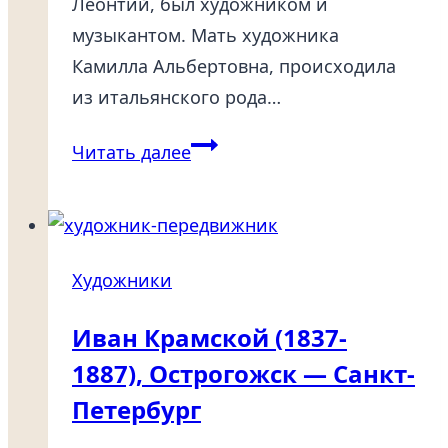
Леонтий, был художником и
музыкантом. Мать художника
Камилла Альбертовна, происходила
из итальянского рода…
Александр
Читать далее
Бенуа
(1870-
1960),
Санкт-
Художники
Петербург
—
Иван Крамской (1837-
Париж
1887), Острогожск — Санкт-
Петербург