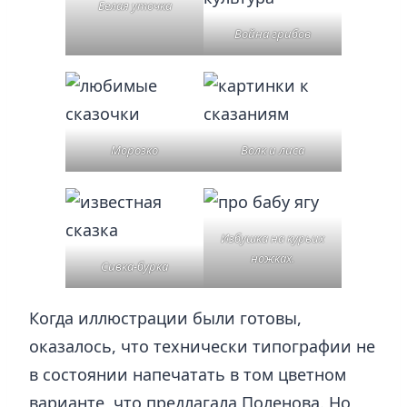
Белая уточка
Война грибов
Морозко
Волк и лиса
Избушка на курьих
ножках.
Сивка-бурка
Когда иллюстрации были готовы,
оказалось, что технически типографии не
в состоянии напечатать в том цветном
варианте, что предлагала Поленова. Но