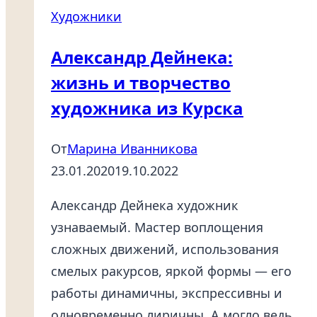
—
Художники
основные
темы
Александр Дейнека:
в
жизнь и творчество
творчестве
художника из Курска
От
Марина Иванникова
23.01.2020
19.10.2022
Александр Дейнека художник
узнаваемый. Мастер воплощения
сложных движений, использования
смелых ракурсов, яркой формы — его
работы динамичны, экспрессивны и
одновременно лиричны. А могло ведь